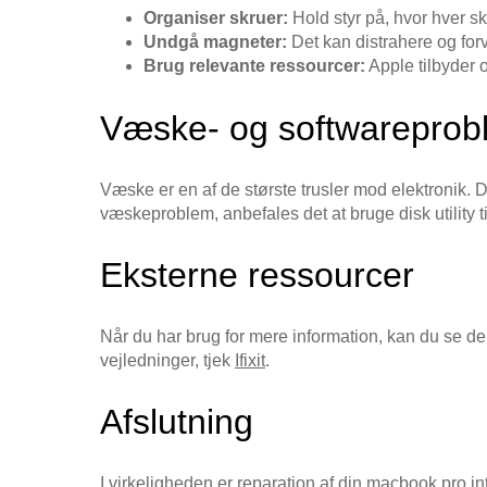
Organiser skruer:
Hold styr på, hvor hver skr
Undgå magneter:
Det kan distrahere og for
Brug relevante ressourcer:
Apple tilbyder o
Væske- og softwareprob
Væske er en af de største trusler mod elektronik. 
væskeproblem, anbefales det at bruge disk utility 
Eksterne ressourcer
Når du har brug for mere information, kan du se de
vejledninger, tjek
Ifixit
.
Afslutning
I virkeligheden er reparation af din macbook pro i