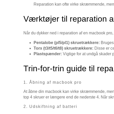
Reparation kan ofte virke skræmmende, men 
Værktøjer til reparation
Når du dykker ned i reparation af en macbook pro, e
Pentalobe (pl5/pl1) skruetrækkere:
Bruges 
Torx (t3/t5/t6/t8) skruetrækkere:
Disse er cen
Plastspænder:
Vigtige for at undgå skader 
Trin-for-trin guide til rep
1. Åbning af macbook pro
At åbne din macbook kan virke skræmmende, men det 
top 4 skruer er længere end de nederste 4. Når skru
2. Udskiftning af batteri