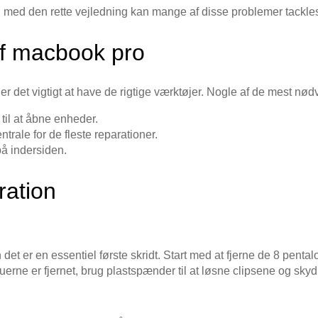
med den rette vejledning kan mange af disse problemer tackles
 af macbook pro
r det vigtigt at have de rigtige værktøjer. Nogle af de mest nød
til at åbne enheder.
trale for de fleste reparationer.
på indersiden.
aration
er en essentiel første skridt. Start med at fjerne de 8 pentalo
erne er fjernet, brug plastspænder til at løsne clipsene og skyd 