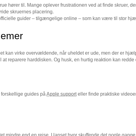
ue hører til. Mange oplever frustrationen ved at finde skruer, der
vride skruernes placering.
fficielle guider – tilgængelige online – som kan være til stor hjæ
lemer
Det kan virke overvældende, når uheldet er ude, men der er hjælp
til at reparere harddisken. Og husk, en hurtig reaktion kan redd
 forskellige guides på
Apple support
eller finde praktiske video
ntet mindre end en rejse. Uanset hvor skuffende det nogle gange 