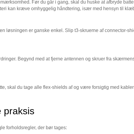
mærksomhed. Før du går i gang, skal du huske at afbryde batteri
atteri kan kræve omhyggelig håndtering, især med hensyn til klæ
en løsningen er ganske enkel. Slip t3-skruerne af connector-shiel
dringer. Begynd med at fjerne antennen og skruer fra skærmens 
te, skal du tage alle flex-shields af og være forsigtig med kabler
 praksis
e forholdsregler, der bør tages: