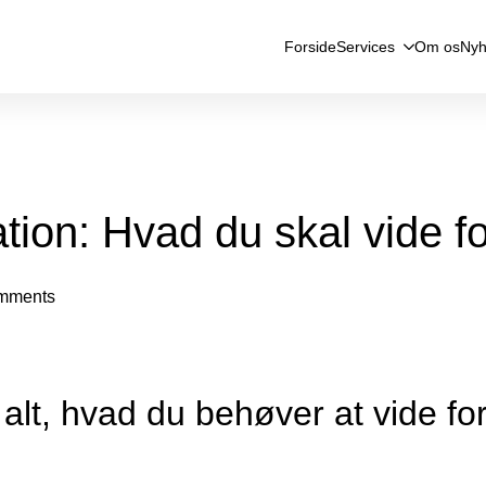
Forside
Services
Om os
Nyh
ion: Hvad du skal vide fo
mments
lt, hvad du behøver at vide for