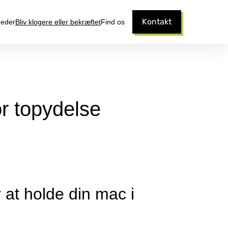
Kontakt
eder
Bliv klogere eller bekræftet
Find os
r topydelse
 at holde din mac i