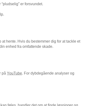
 “pludselig” er forsvundet.
lp.
 at hente. Hvis du bestemmer dig for at tackle et
e din enhed fra omfattende skade.
er på
YouTube
. For dybdegående analyser og
kan føles, handler det om at finde løsninger og