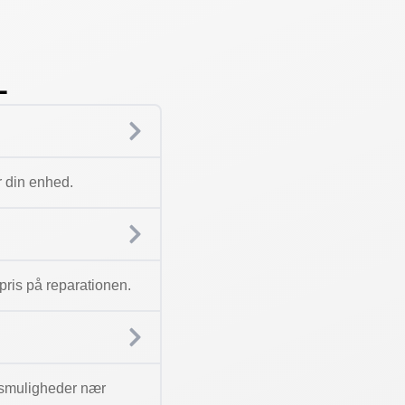
L
r din enhed.
n pris på reparationen.
ngsmuligheder nær