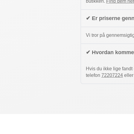
butikken.
Find dem her
✔ Er priserne gen
Vi tror på gennemsigti
✔ Hvordan kommer
Hvis du ikke lige fand
telefon
72207224
elle