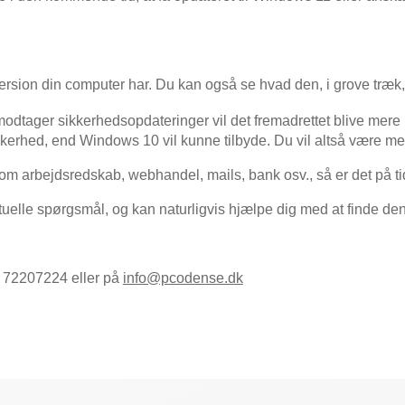
ersion din computer har. Du kan også se hvad den, i grove træk
tager sikkerhedsopdateringer vil det fremadrettet blive mere u
kkerhed, end Windows 10 vil kunne tilbyde. Du vil altså være m
om arbejdsredskab, webhandel, mails, bank osv., så er det på ti
ntuelle spørgsmål, og kan naturligvis hjælpe dig med at finde den
 72207224 eller på
info@pcodense.dk