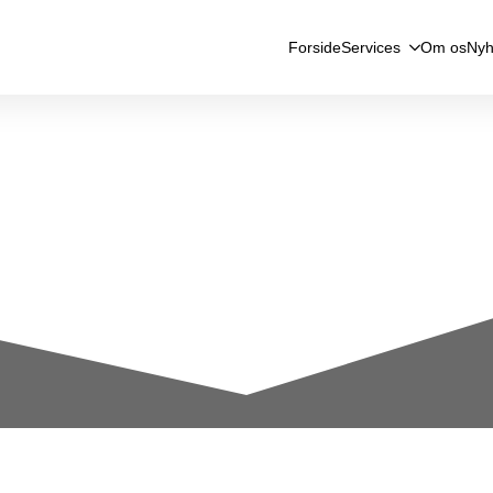
Forside
Services
Om os
Nyh