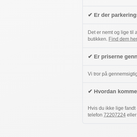
✔ Er der parkerin
Det er nemt og lige til
butikken.
Find dem her
✔ Er priserne gen
Vi tror på gennemsigti
✔ Hvordan kommer
Hvis du ikke lige fand
telefon
72207224
elle