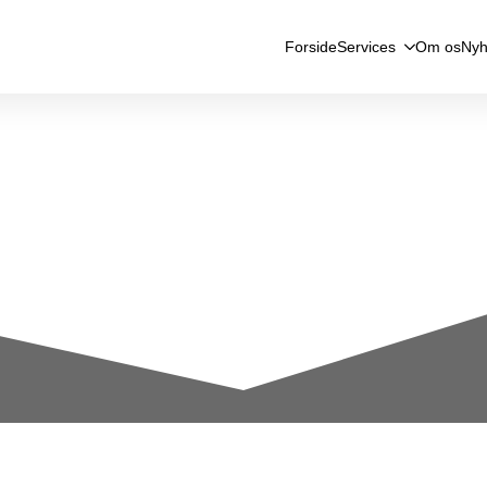
Forside
Services
Om os
Nyh