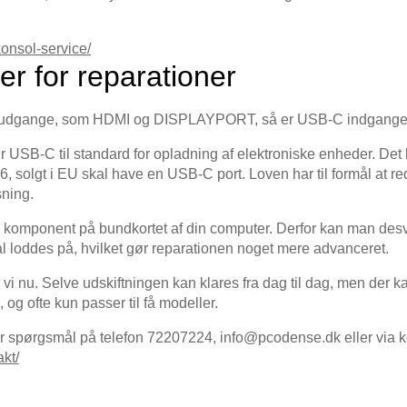
onsol-service/
er for reparationer
mudgange, som HDMI og DISPLAYPORT, så er USB-C indgangen 
r USB-C til standard for opladning af elektroniske enheder. Det b
 solgt i EU skal have en USB-C port. Loven har til formål at re
ning.
e komponent på bundkortet af din computer. Derfor kan man desvæ
kal loddes på, hvilket gør reparationen noget mere advanceret.
 vi nu. Selve udskiftningen kan klares fra dag til dag, men der 
 og ofte kun passer til få modeller.
har spørgsmål på telefon 72207224, info@pcodense.dk eller via k
kt/