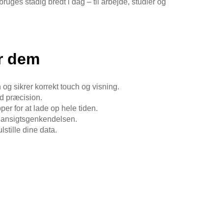
ges stadig bredt i dag – til arbejde, studier og
er dem
 og sikrer korrekt touch og visning.
ed præcision.
pper for at lade op hele tiden.
er ansigtsgenkendelsen.
stille dine data.