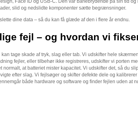
esign, Face ID og USB-C. Den var banebrydende på sin tid og bru
 skader, slid og nedslidte komponenter sætte begrænsninger.
 slette dine data – så du kan få glæde af den i flere år endnu.
ige fejl – og hvordan vi fiks
kan tage skade af tryk, slag eller tab. Vi udskifter hele skærmen
ning fejler, eller tilbehør ikke registreres, udskifter vi porten m
 normalt, at batteriet mister kapacitet. Vi udskifter det, så du sli
gte efter slag. Vi fejlsøger og skifter defekte dele og kalibrer
nnemgår både hardware og software og finder fejlen uden at nul