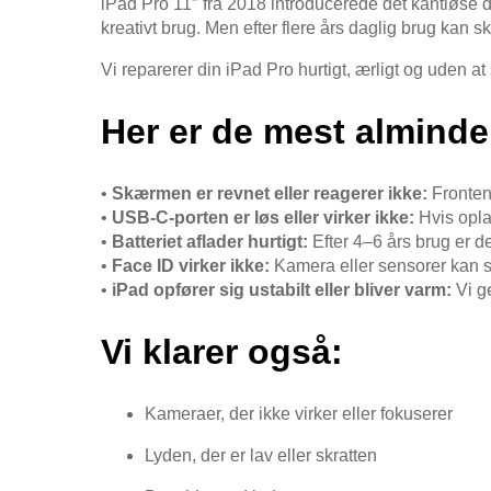
iPad Pro 11″ fra 2018 introducerede det kantløse d
kreativt brug. Men efter flere års daglig brug kan
Vi reparerer din iPad Pro hurtigt, ærligt og uden at
Her er de mest almindel
•
Skærmen er revnet eller reagerer ikke:
Fronten 
•
USB-C-porten er løs eller virker ikke:
Hvis oplad
•
Batteriet aflader hurtigt:
Efter 4–6 års brug er det
•
Face ID virker ikke:
Kamera eller sensorer kan svi
•
iPad opfører sig ustabilt eller bliver varm:
Vi ge
Vi klarer også:
Kameraer, der ikke virker eller fokuserer
Lyden, der er lav eller skratten