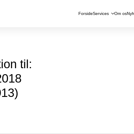
Forside
Services
Om os
Nyh
on til:
2018
13)