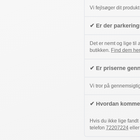
Vi fejlsøger dit produkt
✔ Er der parkerin
Det er nemt og lige til
butikken.
Find dem her
✔ Er priserne gen
Vi tror på gennemsigti
✔ Hvordan kommer
Hvis du ikke lige fand
telefon
72207224
elle