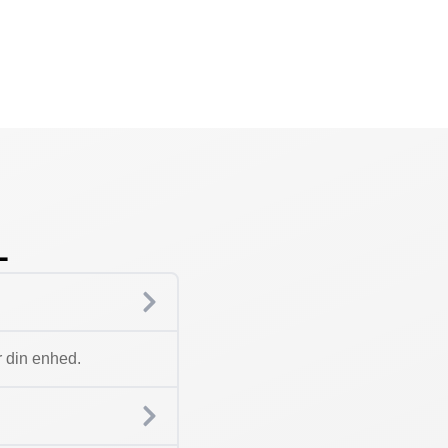
L
r din enhed.