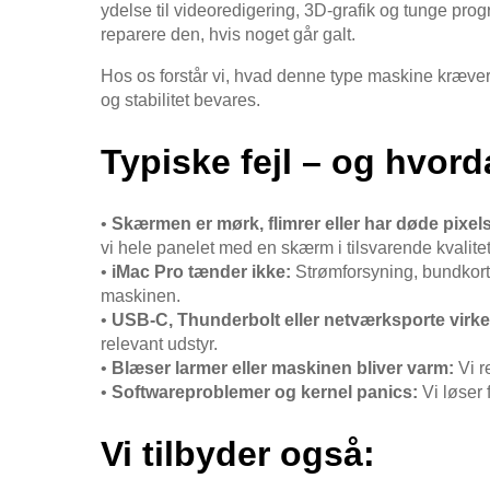
ydelse til videoredigering, 3D-grafik og tunge prog
reparere den, hvis noget går galt.
Hos os forstår vi, hvad denne type maskine kræver.
og stabilitet bevares.
Typiske fejl – og hvord
•
Skærmen er mørk, flimrer eller har døde pixels
vi hele panelet med en skærm i tilsvarende kvalitet
•
iMac Pro tænder ikke:
Strømforsyning, bundkort e
maskinen.
•
USB-C, Thunderbolt eller netværksporte virker
relevant udstyr.
•
Blæser larmer eller maskinen bliver varm:
Vi r
•
Softwareproblemer og kernel panics:
Vi løser 
Vi tilbyder også: