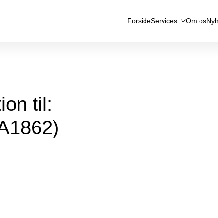
Forside
Services
Om os
Nyh
on til:
(A1862)