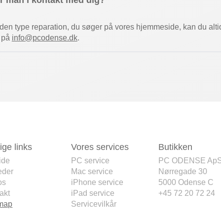
 man i kontakt med dig?
t den type reparation, du søger på vores hjemmeside, kan du alti
r på
info@pcodense.dk
.
ige links
Vores services
Butikken
ide
PC service
PC ODENSE Ap
eder
Mac service
Nørregade 30
os
iPhone service
5000 Odense C
akt
iPad service
+45 72 20 72 24
emap
Servicevilkår