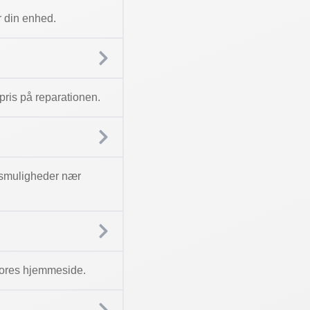
r din enhed.
n pris på reparationen.
ngsmuligheder nær
å vores hjemmeside.