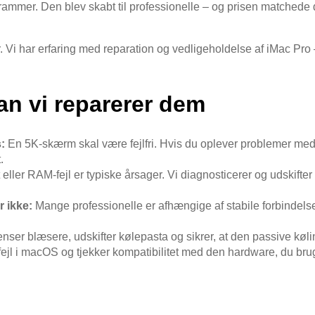
rammer. Den blev skabt til professionelle – og prisen matchede d
 Vi har erfaring med reparation og vedligeholdelse af iMac Pro –
an vi reparerer dem
:
En 5K-skærm skal være fejlfri. Hvis du oplever problemer med f
.
ller RAM-fejl er typiske årsager. Vi diagnosticerer og udskifter
 ikke:
Mange professionelle er afhængige af stabile forbindelse
enser blæsere, udskifter kølepasta og sikrer, at den passive køli
fejl i macOS og tjekker kompatibilitet med den hardware, du bru