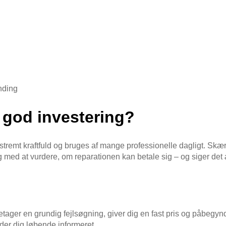
nding
n god investering?
 ekstremt kraftfuld og bruges af mange professionelle dagligt. 
g med at vurdere, om reparationen kan betale sig – og siger det ær
etager en grundig fejlsøgning, giver dig en fast pris og påbegynd
der dig løbende informeret.