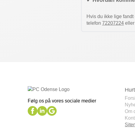
✔ Hvordan kommer
Hvis du ikke lige fand
telefon
72207224
elle
Hurt
Fors
Følg os på vores sociale medier
Nyh
Om 
Kont
Sit