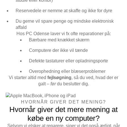
studie eller kontor)
Reservedele er nemme at skaffe og ikke for dyre
Du gerne vil spare penge og mindske elektronisk
affald
Hos PC Odense laver vi fx ofte reparationer på:
Bærbare med knækket skærm
Computere der ikke vil tænde
Defekte tastaturer eller opladningsporte
Overophedning eller blæserproblemer
Vi starter altid med
fejlsøgning
, så du ved, hvad der er
galt –
før
du beslutter dig.
HVORNÅR GIVER DET MENING?
Hvornår giver det mere mening at
købe en ny computer?
Selvom vi elsker at reparere, siger vi det også ærligt, når